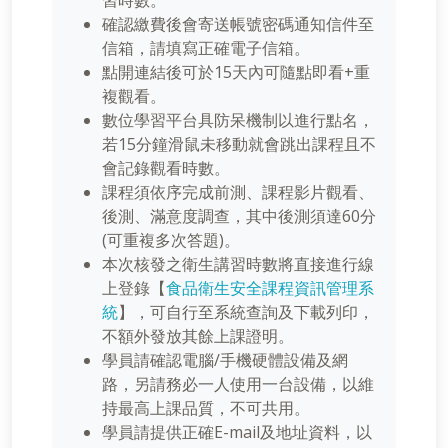
習時數。
確認繳費後會寄送帳號密碼通知信件至
信箱，請填寫正確電子信箱。
點開連結後可於15天內可隨點即看+重
複觀看。
數位學習平台具防呆機制以進行點名，
若15分鐘滑鼠未移動就會跳出課程且不
會記錄觀看時數。
課程須依序完成前測、課程影片觀看、
後測、滿意度調查，其中後測須達60分
(可重複多次答題)。
本次核發之衛生講習時數將直接進行線
上登錄【
食品衛生安全課程資訊管理系
統
】，可自行至系統查詢及下載列印，
不額外發放其餘上課證明。
學員請確認電腦/手機硬體設備及網
路，另請務必一人使用一台設備，以維
持最高上課品質，不可共用。
學員請提供正確E-mail及地址資料，以