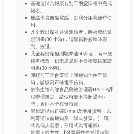
基礎進階合報須各別至兩堂課程中完成
報名。
建議學員自備電腦，以利分組演練時使
用。
凡全程出席並通過測驗者，將核發結業
證明書(30 小時)，請學員務必準時簽
到、簽退。
凡全程出席但測驗未達60分者，有一次
補考機會，仍未通過則不會核發結業證
明書(30 小時)。
課程前三天會寄送上課通知信件至信
箱，請填寫正確電子信箱。
依衛生福利部食品藥物管理署HACCP課
程辦理規定，請假時數不得超過3小
時，否則不予核發證書。
學員請提供正確E-mail及地址資料，以
利寄送課前通知及二聯式發票。(二聯
式為個人發票，三聯式為可報帳)
發票下載方式: 【發票最快將於課程當