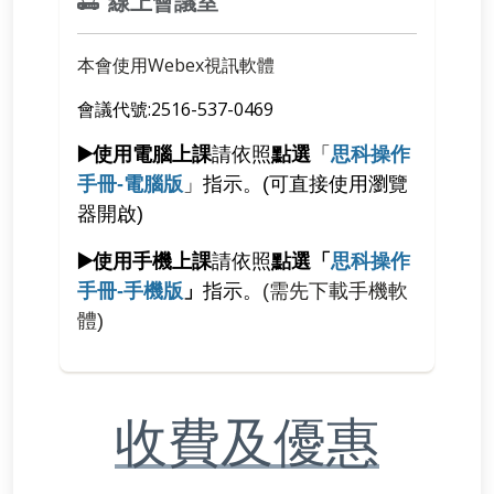
線上會議室
本會使用Webex視訊軟體
會議代號:2516-537-0469
▶️使用
電腦
上課
請依照
點選
「
思科操作
手冊-電腦版
」指示
。(
可直接使用瀏覽
器開啟)
▶️使用手機上課
請依照
點選「
思科操作
手冊-手機版
」
指示
。
(
需先下載手機軟
體)
收費及優惠