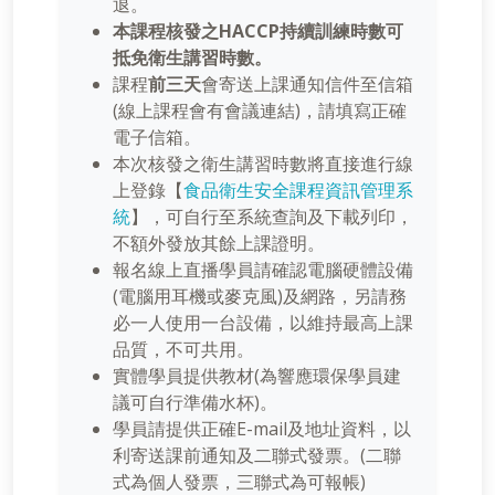
退。
本課程核發之HACCP持續訓練時數可
抵免衛生講習時數
。
課程
前三天
會寄送上課通知信件至信箱
(線上課程會有會議連結)，請填寫正確
電子信箱。
本次核發之衛生講習時數將直接進行線
上登錄【
食品衛生安全課程資訊管理系
統
】，可自行至系統查詢及下載列印，
不額外發放其餘上課證明。
報名線上直播學員請確認電腦硬體設備
(電腦用耳機或麥克風)及網路，另請務
必一人使用一台設備，以維持最高上課
品質，不可共用。
實體學員提供教材(為響應環保學員建
議可自行準備水杯)。
學員請提供正確E-mail及地址資料，以
利寄送課前通知及二聯式發票。(二聯
式為個人發票，三聯式為可報帳)