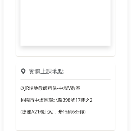
實體上課地點
JR場地教師租借-中壢V教室
Ø
桃園市中壢區環北路398號17樓之2
(捷運A21環北站，步行約6分鐘)