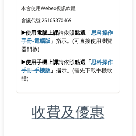
本會使用Webex視訊軟體
會議代號:25165370469
▶️使用
電腦
上課
請依照
點選
「
思科操作
手冊-電腦版
」指示
。(
可直接使用瀏覽
器開啟)
▶️使用手機上課
請依照
點選「
思科操作
手冊-手機版
」
指示
。
(
需先下載手機軟
體)
收費及優惠